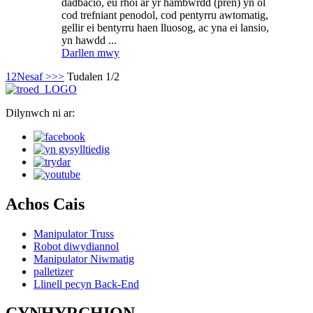
dadbacio, eu rhoi ar yr hambwrdd (pren) yn ôl
cod trefniant penodol, cod pentyrru awtomatig,
gellir ei bentyrru haen lluosog, ac yna ei lansio,
yn hawdd ...
Darllen mwy
1
2
Nesaf >
>>
Tudalen 1/2
Dilynwch ni ar:
Achos Cais
Manipulator Truss
Robot diwydiannol
Manipulator Niwmatig
palletizer
Llinell pecyn Back-End