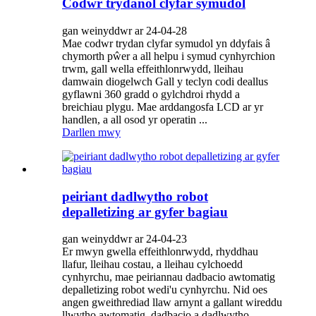
Codwr trydanol clyfar symudol
gan weinyddwr ar 24-04-28
Mae codwr trydan clyfar symudol yn ddyfais â
chymorth pŵer a all helpu i symud cynhyrchion
trwm, gall wella effeithlonrwydd, lleihau
damwain diogelwch Gall y teclyn codi deallus
gyflawni 360 gradd o gylchdroi rhydd a
breichiau plygu. Mae arddangosfa LCD ar yr
handlen, a all osod yr operatin ...
Darllen mwy
peiriant dadlwytho robot
depalletizing ar gyfer bagiau
gan weinyddwr ar 24-04-23
Er mwyn gwella effeithlonrwydd, rhyddhau
llafur, lleihau costau, a lleihau cylchoedd
cynhyrchu, mae peiriannau dadbacio awtomatig
depalletizing robot wedi'u cynhyrchu. Nid oes
angen gweithrediad llaw arnynt a gallant wireddu
llwytho awtomatig, dadbacio a dadlwytho