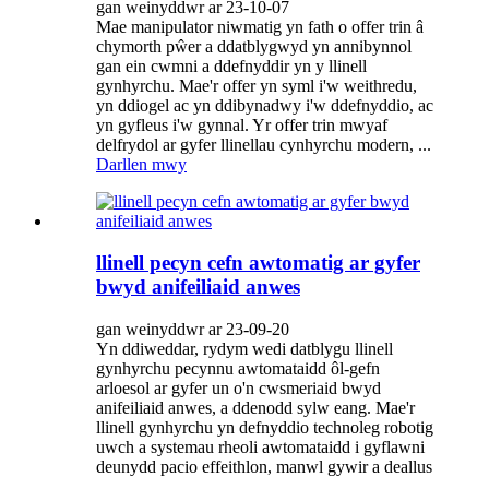
gan weinyddwr ar 23-10-07
Mae manipulator niwmatig yn fath o offer trin â
chymorth pŵer a ddatblygwyd yn annibynnol
gan ein cwmni a ddefnyddir yn y llinell
gynhyrchu. Mae'r offer yn syml i'w weithredu,
yn ddiogel ac yn ddibynadwy i'w ddefnyddio, ac
yn gyfleus i'w gynnal. Yr offer trin mwyaf
delfrydol ar gyfer llinellau cynhyrchu modern, ...
Darllen mwy
llinell pecyn cefn awtomatig ar gyfer
bwyd anifeiliaid anwes
gan weinyddwr ar 23-09-20
Yn ddiweddar, rydym wedi datblygu llinell
gynhyrchu pecynnu awtomataidd ôl-gefn
arloesol ar gyfer un o'n cwsmeriaid bwyd
anifeiliaid anwes, a ddenodd sylw eang. Mae'r
llinell gynhyrchu yn defnyddio technoleg robotig
uwch a systemau rheoli awtomataidd i gyflawni
deunydd pacio effeithlon, manwl gywir a deallus
...