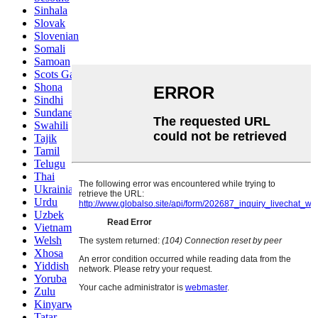
Sinhala
Slovak
Slovenian
Somali
Samoan
Scots Gaelic
Shona
Sindhi
Sundanese
Swahili
Tajik
Tamil
Telugu
Thai
Ukrainian
Urdu
Uzbek
Vietnamese
Welsh
Xhosa
Yiddish
Yoruba
Zulu
Kinyarwanda
Tatar