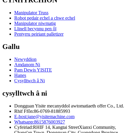
CYNHYRCHION
Manipulator Truss
Robot pedair echel a chwe echel
Manipulator niwmatig
Llinell becynnu pen ôl
Pentyrru peiriant palletizer
Gallu
Newyddion
Amdanom Ni
Pam Dewis YISITE
Hanes
Cysylltwch â Ni
cysylltwch â ni
Dongguan Yisite mecanyddol awtomatiaeth offer Co., Ltd.
Rhif Ffôn:
86-0769-81885993
E-bost:
jane@yisitemachine.com
Whatsapp:
8615876003927
Cyfeiriad:
RHIF 14, Kangtai StreetXianxi Community,
Chang'an Town, Dongguan City, Guangdong Province,