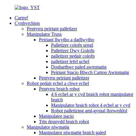
Cartref
Cynhyrchion
Pentyrru peiriant palletizer
Manipulator Truss
Peiriant llwytho a dadlwytho
Palletizer colofn sengl
Palletizer Dwy Golofn
palletizer pedair colofn
palletizer lefel uchel
Dosbarthwr paled awtomatig
Peiriant Stacio Blwch Carton Awtomatig
Pentyrru peiriant palletizer
Robot pedair echel a chwe echel
Pentyrru braich robot
4 6 echel ar y cyd braich robot manipulator
braich
Manipulator braich robot 4 echel ar y cyd
Robot palletizing aml-gymal llorweddol
Manipulator pacio
Trin deunydd braich robot
Manipulator niwmatig
Manipulator niwmatig braich galed