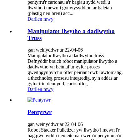
pentyrru'r cartonau a'r bagiau sydd wedi'u
llwytho i mewn i gynwysyddion ar baletau
(plastig neu bren) acc...
Darllen mwy
Manipulator llwytho a dadlwytho
Truss
gan weinyddwr ar 22-04-06
Manipulator llwytho a dadlwytho truss
Defnyddir braich robot manipulator llwytho a
dadlwytho yn bennaf ar gyfer proses
gweithgynhyrchu offer peiriant cwbl awtomatig,
a thechnoleg prosesu integredig, sy'n addas ar
gyfer trin deunydd, cario offer,...
Darllen mwy
Pentyrwr
gan weinyddwr ar 22-04-06
Robot Stacker Palletizer yw llwytho i mewn i'r
bag gwehyddu neu eitemau wedi'u pecynnu a'u