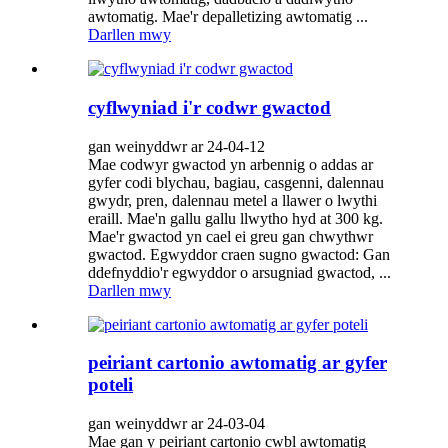
awtomatig. Mae'r depalletizing awtomatig ...
Darllen mwy
cyflwyniad i'r codwr gwactod
gan weinyddwr ar 24-04-12
Mae codwyr gwactod yn arbennig o addas ar
gyfer codi blychau, bagiau, casgenni, dalennau
gwydr, pren, dalennau metel a llawer o lwythi
eraill. Mae'n gallu gallu llwytho hyd at 300 kg.
Mae'r gwactod yn cael ei greu gan chwythwr
gwactod. Egwyddor craen sugno gwactod: Gan
ddefnyddio'r egwyddor o arsugniad gwactod, ...
Darllen mwy
peiriant cartonio awtomatig ar gyfer
poteli
gan weinyddwr ar 24-03-04
Mae gan y peiriant cartonio cwbl awtomatig