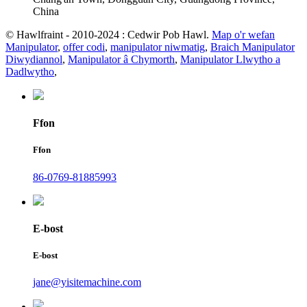
China
© Hawlfraint - 2010-2024 : Cedwir Pob Hawl.
Map o'r wefan
Manipulator
,
offer codi
,
manipulator niwmatig
,
Braich Manipulator
Diwydiannol
,
Manipulator â Chymorth
,
Manipulator Llwytho a
Dadlwytho
,
Ffon
Ffon
86-0769-81885993
E-bost
E-bost
jane@yisitemachine.com