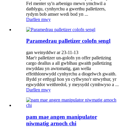
Fel menter sy'n arbenigo mewn ymchwil a
datblygu, cynhyrchu a gwerthu palletizers,
rydym bob amser wedi bod yn ...
Darllen mwy
Paramedrau palletizer colofn sengl
gan weinyddwr ar 23-11-13
Mae'r palletizer un-golofn yn offer palletizing
cargo deallus a all gwblhau gwaith palletizing
nwyddau yn awtomatig, gan wella
effeithlonrwydd cynhyrchu a diogelwch gwaith.
Bydd yr erthygl hon yn cyflwyno'r strwythur, yr
egwyddor weithredol, y meysydd cymhwyso a ...
Darllen mwy
pam mae angen manipulator
niwmatig arnoch chi