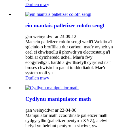
Darllen mwy
ein mantais palletizer colofn sengl
gan weinyddwr ar 23-09-12
Mae ein palletizer colofn sengl wedi'i Weldio a'i
sgleinio o broffiliau dur carbon, mae'r wyneb yn
cael ei chwistrellu â phowdr yn electrostatig a'i
bobi ar dymheredd uchel. Mae'n fwy
ecogyfeillgar, hardd a gwrthsefyll cyrydiad na'r
broses chwistrellu paent traddodiadol. Mae'r
system reoli yn ...
Darllen mwy
Cydlynu manipulator math
gan weinyddwr ar 22-04-06
Manipulator math ccoordinate palletizer math
cydgysylltu (palletizer pentyrru XYZ), a elwir
hefyd yn beiriant pentyrru a staciwr, yw