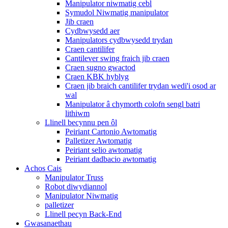
Manipulator niwmatig cebl
Symudol Niwmatig manipulator
Jib craen
Cydbwysedd aer
Manipulators cydbwysedd trydan
Craen cantilifer
Cantilever swing fraich jib craen
Craen sugno gwactod
Craen KBK hyblyg
Craen jib braich cantilifer trydan wedi'i osod ar
wal
Manipulator â chymorth colofn sengl batri
lithiwm
Llinell becynnu pen ôl
Peiriant Cartonio Awtomatig
Palletizer Awtomatig
Peiriant selio awtomatig
Peiriant dadbacio awtomatig
Achos Cais
Manipulator Truss
Robot diwydiannol
Manipulator Niwmatig
palletizer
Llinell pecyn Back-End
Gwasanaethau