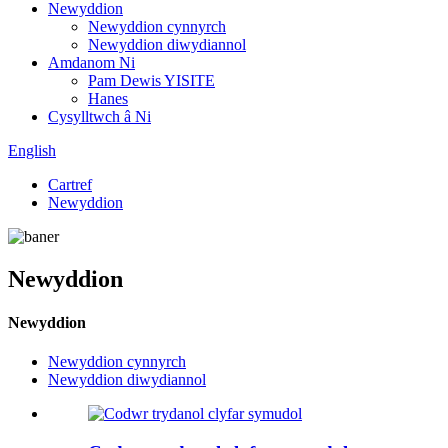
Newyddion
Newyddion cynnyrch
Newyddion diwydiannol
Amdanom Ni
Pam Dewis YISITE
Hanes
Cysylltwch â Ni
English
Cartref
Newyddion
Newyddion
Newyddion
Newyddion cynnyrch
Newyddion diwydiannol