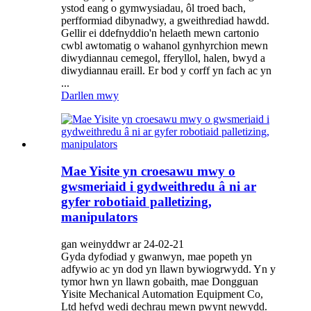
ystod eang o gymwysiadau, ôl troed bach,
perfformiad dibynadwy, a gweithrediad hawdd.
Gellir ei ddefnyddio'n helaeth mewn cartonio
cwbl awtomatig o wahanol gynhyrchion mewn
diwydiannau cemegol, fferyllol, halen, bwyd a
diwydiannau eraill. Er bod y corff yn fach ac yn
...
Darllen mwy
Mae Yisite yn croesawu mwy o
gwsmeriaid i gydweithredu â ni ar
gyfer robotiaid palletizing,
manipulators
gan weinyddwr ar 24-02-21
Gyda dyfodiad y gwanwyn, mae popeth yn
adfywio ac yn dod yn llawn bywiogrwydd. Yn y
tymor hwn yn llawn gobaith, mae Dongguan
Yisite Mechanical Automation Equipment Co,
Ltd hefyd wedi dechrau mewn pwynt newydd.